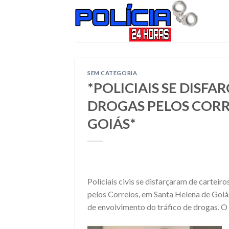
Skip
to
content
SEM CATEGORIA
*POLICIAIS SE DISF
DROGAS PELOS CORR
GOIÁS*
Policiais civis se disfarçaram de cartei
pelos Correios, em Santa Helena de Goiá
de envolvimento do tráfico de drogas. O