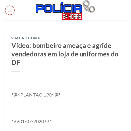
Skip
to
content
SEM CATEGORIA
Vídeo: bombeiro ameaça e agride
vendedoras em loja de uniformes do
DF
*🚔⚡PLANTÃO 190⚡🚔*
*⚡⚡01/07/2020⚡⚡*